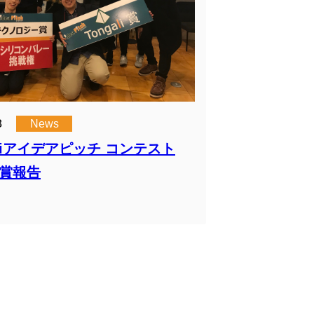
8
News
aliアイデアピッチ コンテスト
受賞報告