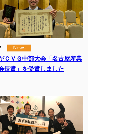
2
News
がＣＶＧ中部大会「名古屋産業
会長賞」を受賞しました